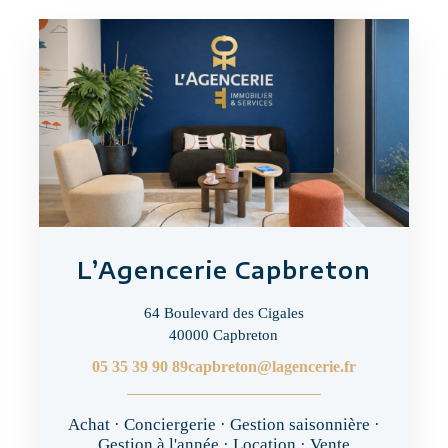
L’Agencerie Capbreton
64 Boulevard des Cigales
40000 Capbreton
05 35 39 90 89
capbreton@lagencerie.fr
Achat · Conciergerie · Gestion saisonnière ·
Gestion à l'année · Location · Vente