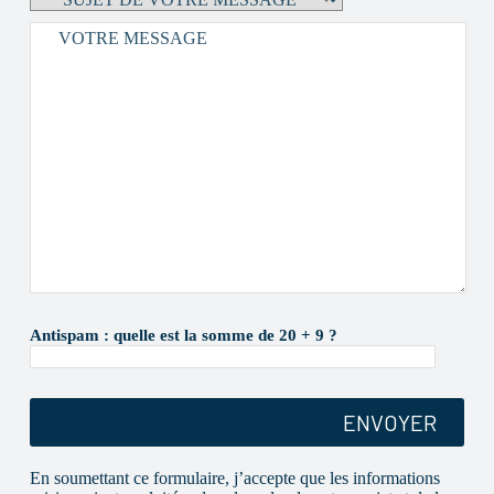
V
e
Antispam : quelle est la somme de 20 + 9 ?
u
i
l
l
e
z
l
En soumettant ce formulaire, j’accepte que les informations
a