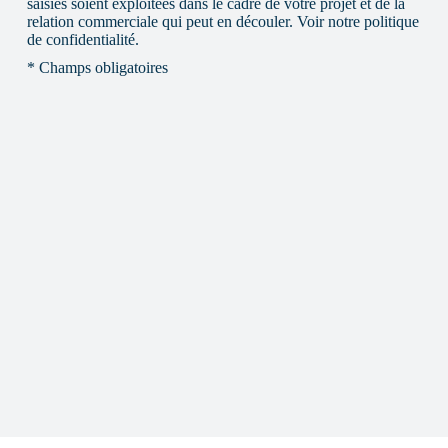
saisies soient exploitées dans le cadre de votre projet et de la
i
relation commerciale qui peut en découler. Voir notre politique
s
de confidentialité.
s
e
* Champs obligatoires
r
c
e
c
h
a
m
p
v
i
d
e
.