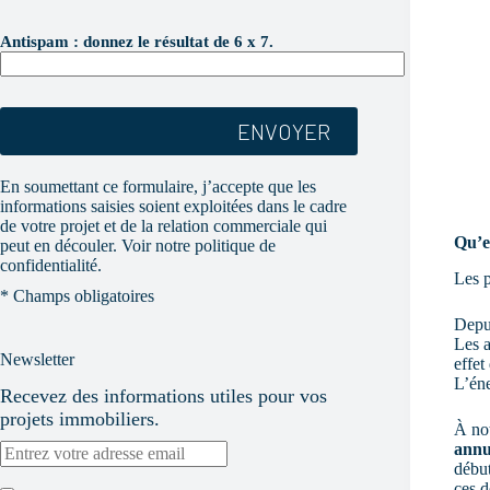
V
e
Antispam : donnez le résultat de 6 x 7.
u
i
l
l
e
z
l
En soumettant ce formulaire, j’accepte que les
a
informations saisies soient exploitées dans le cadre
i
de votre projet et de la relation commerciale qui
s
Qu’e
s
peut en découler. Voir notre politique de
e
confidentialité.
Les p
r
* Champs obligatoires
c
e
Depu
c
Les a
h
Newsletter
effet
a
L’éne
m
Recevez des informations utiles pour vos
p
projets immobiliers.
À no
v
annu
i
d
début
e
ces d