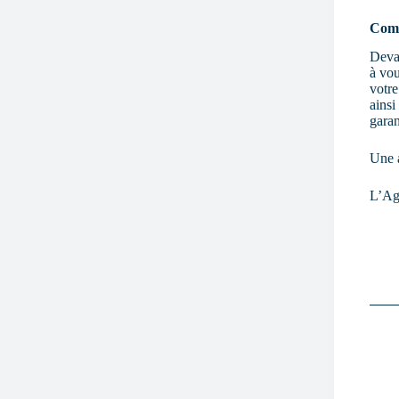
Comm
Devan
à vou
votre
ainsi
garan
Une a
L