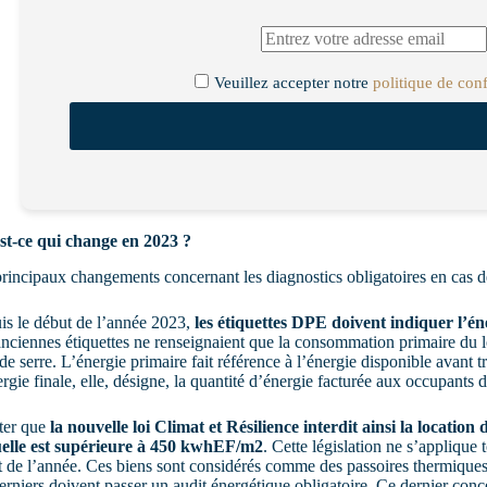
Veuillez accepter notre
politique de conf
st-ce qui change en 2023 ?
rincipaux changements concernant les diagnostics obligatoires en cas d
is le début de l’année 2023,
les étiquettes DPE doivent indiquer l’éne
nciennes étiquettes ne renseignaient que la consommation primaire du 
 de serre. L’énergie primaire fait référence à l’énergie disponible avant t
rgie finale, elle, désigne, la quantité d’énergie facturée aux occupants 
ter que
la nouvelle loi Climat et Résilience interdit ainsi la locati
elle est supérieure à 450 kwhEF/m
2
. Cette législation ne s’applique
 de l’année. Ces biens sont considérés comme des passoires thermiques.
erniers doivent passer un audit énergétique obligatoire. Ce dernier conc