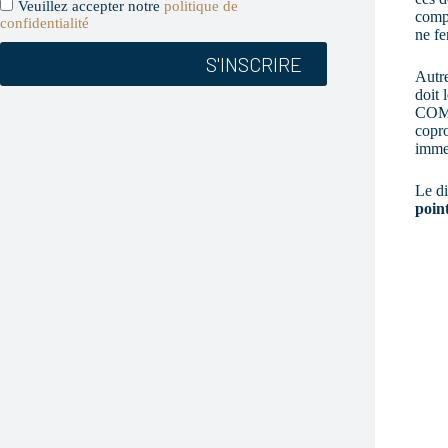
Veuillez accepter notre
politique de
.
compt
confidentialité
ne fe
Autre
doit 
COM, 
copro
imme
Le d
poin