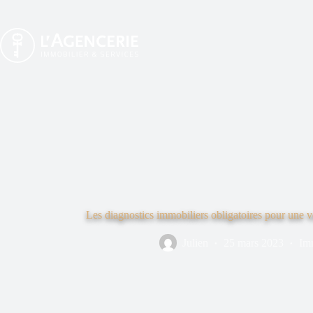
Passer
au
contenu
Les diagnostics immobiliers obligatoires pour une 
Julien
25 mars 2023
Imm